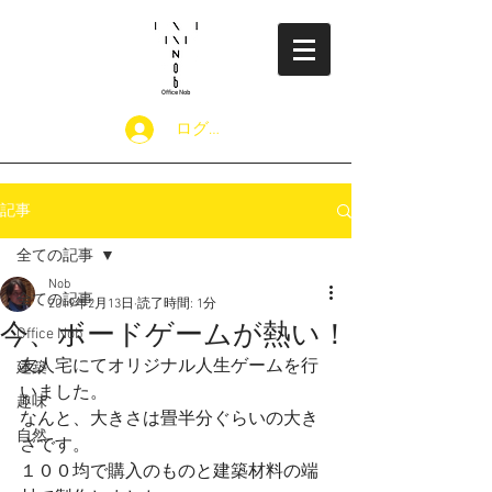
​Office Nob
ログイン
記事
全ての記事
Nob
全ての記事
2019年2月13日
読了時間: 1分
今、ボードゲームが熱い！
Office Nob
友人宅にてオリジナル人生ゲームを行
建築
いました。
趣味
なんと、大きさは畳半分ぐらいの大き
自然
さです。
１００均で購入のものと建築材料の端