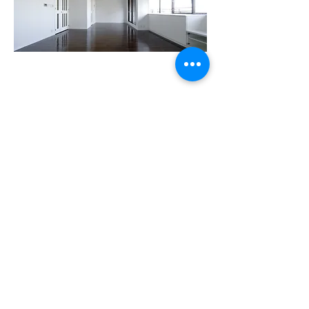
Office Nob
オフィスノブ
〒419-0106 静岡県田方郡函南町平井1740-
1547
TEL：055-918-8770 FAX:
050-31833-9349
MAIL：
n.kishida@officenob-design.com