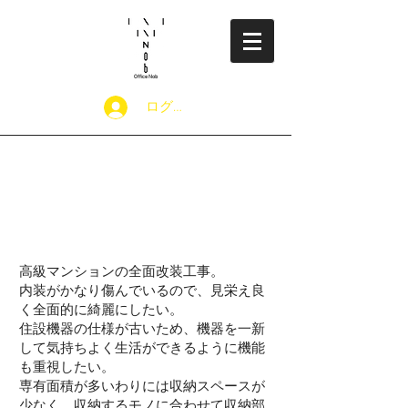
​Office Nob
ログイン
Project ６ 充実し
た設備機器で収納力アッ
プ
高級マンションの全面改装工事。
内装がかなり傷んでいるので、見栄え良
く全面的に綺麗にしたい。
住設機器の仕様が古いため、機器を一新
して気持ちよく生活ができるように機能
も重視したい。
専有面積が多いわりには収納スペースが
少なく、収納するモノに合わせて収納部