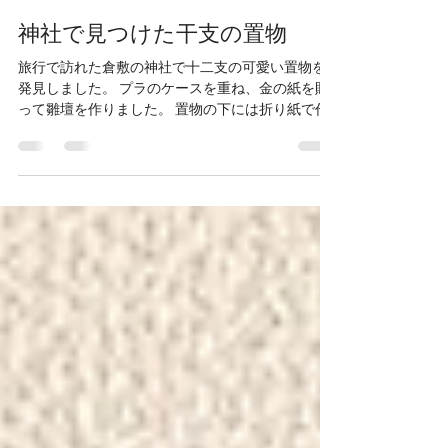
Nob
2020年1月10日
読了時間: 1分
神社で見つけた干支の置物
旅行で訪れた倉敷の神社で十二支の可愛い置物を
発見しました。 プラのケースを重ね、金の紙を貼
って雛壇を作りました。 置物の下には折り紙で作
った座布団を敷いて、その年の干支には赤い座布
団を敷くことにしました。 ケースに入れて玄関に
飾ることにしました。 ♯趣味 ♯神社 ♯手作り